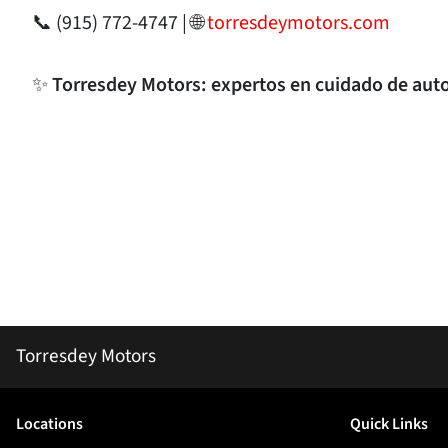
📞 (915) 772-4747 | 🌐
torresdeymotors.com
✨
Torresdey Motors: expertos en cuidado de auto
Torresdey Motors
Location
s
Quick Links