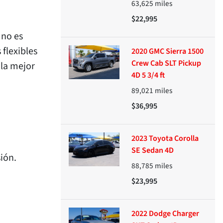
63,625
miles
$22,995
 no es
 flexibles
2020 GMC Sierra 1500
Crew Cab SLT Pickup
 la mejor
4D 5 3/4 ft
89,021
miles
$36,995
2023 Toyota Corolla
SE Sedan 4D
ión.
88,785
miles
$23,995
2022 Dodge Charger