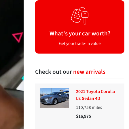
What's your car worth?
Get your trade-in value
Check out our
new arrivals
2021 Toyota Corolla
LE Sedan 4D
110,758
miles
$16,975