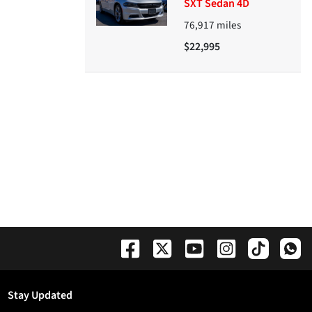
SXT Sedan 4D
76,917
miles
$22,995
Stay Updated