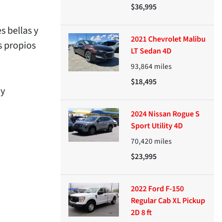
$36,995
 bellas y
2021 Chevrolet Malibu
s propios
LT Sedan 4D
93,864
miles
$18,495
 y
2024 Nissan Rogue S
Sport Utility 4D
70,420
miles
$23,995
2022 Ford F-150
Regular Cab XL Pickup
2D 8 ft