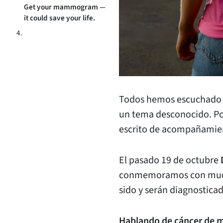
Get your mammogram —
it could save your life.
Todos hemos escuchado s
un tema desconocido. Por 
escrito de acompañamient
El pasado 19 de octubre
conmemoramos
con muc
sido y serán diagnostica
Hablando de cáncer de