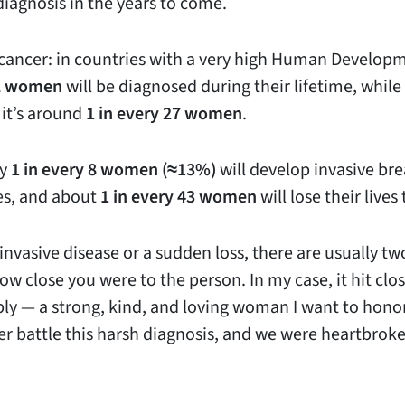
 diagnosis in the years to come.
cancer: in countries with a very high Human Develop
12 women
will be diagnosed during their lifetime, while 
 it’s around
1 in every 27 women
.
ly
1 in every 8 women (≈13%)
will develop invasive bre
ves, and about
1 in every 43 women
will lose their lives t
nvasive disease or a sudden loss, there are usually tw
w close you were to the person. In my case, it hit clo
eply — a strong, kind, and loving woman I want to hono
er battle this harsh diagnosis, and we were heartbrok