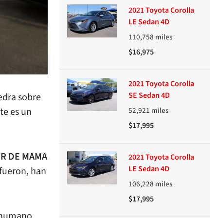
2021 Toyota Corolla
LE Sedan 4D
110,758
miles
$16,975
2021 Toyota Corolla
SE Sedan 4D
edra sobre
52,921
miles
te es un
$17,995
ER DE MAMA
2021 Toyota Corolla
LE Sedan 4D
fueron, han
106,228
miles
$17,995
o humano