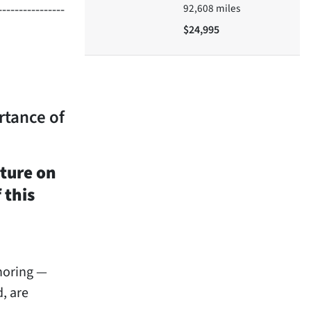
----------------
92,608
miles
$24,995
rtance of
cture on
 this
onoring —
, are