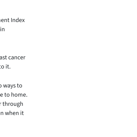
ment Index
in
ast cancer
o it.
o ways to
se to home.
r through
en when it