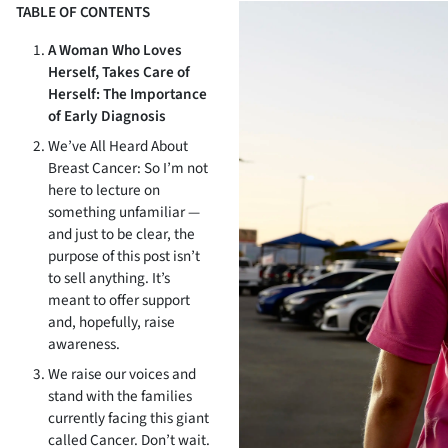
TABLE OF CONTENTS
A Woman Who Loves
Herself, Takes Care of
Herself: The Importance
of Early Diagnosis
We’ve All Heard About
Breast Cancer: So I’m not
here to lecture on
something unfamiliar —
and just to be clear, the
purpose of this post isn’t
to sell anything. It’s
meant to offer support
and, hopefully, raise
awareness.
We raise our voices and
stand with the families
currently facing this giant
called Cancer. Don’t wait.