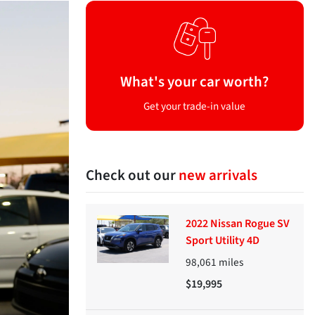
What's your car worth?
Get your trade-in value
Check out our
new arrivals
2022 Nissan Rogue SV
Sport Utility 4D
98,061
miles
$19,995