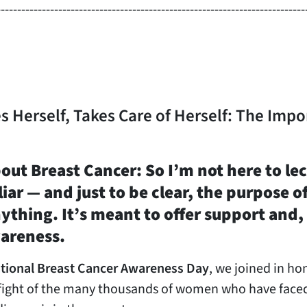
---------------------------------------------------------------------------
Herself, Takes Care of Herself: The Impo
out Breast Cancer: So I’m not here to le
ar — and just to be clear, the purpose of
anything. It’s meant to offer support and,
wareness.
ational Breast Cancer Awareness Day
, we joined in h
 fight of the many thousands of women who have faced