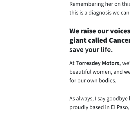
Remembering her on this 
this is a diagnosis we ca
We raise our voices
giant called Cance
save your life.
At T
orresdey Motors,
we’
beautiful women, and we 
for our own bodies.
As always, I say goodbye 
proudly based in El Paso,