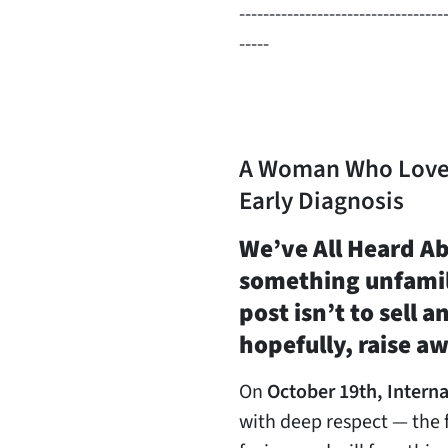
----------------------------------
-----
A Woman Who Loves 
Early Diagnosis
We’ve All Heard Ab
something unfamili
post isn’t to sell 
hopefully, raise a
On
October 19th, Intern
with deep respect — the