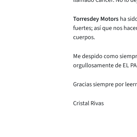
llamado Cáncer. No lo de
Torresdey Motors
ha sido
fuertes; así que nos hac
cuerpos.
Me despido como siempre 
orgullosamente de EL P
Gracias siempre por leerm
Cristal Rivas