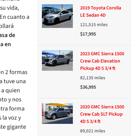
su vida,
2019 Toyota Corolla
LE Sedan 4D
 En cuanto a
121,515
miles
ollará
$17,995
asa de
a en
2023 GMC Sierra 1500
Crew Cab Elevation
Pickup 4D 5 3/4 ft
en 2 formas
82,135
miles
a tuve una
$36,995
 a quien
nto y nos
2020 GMC Sierra 1500
otra forma
Crew Cab SLT Pickup
la voz y
4D 5 3/4 ft
te gigante
89,021
miles