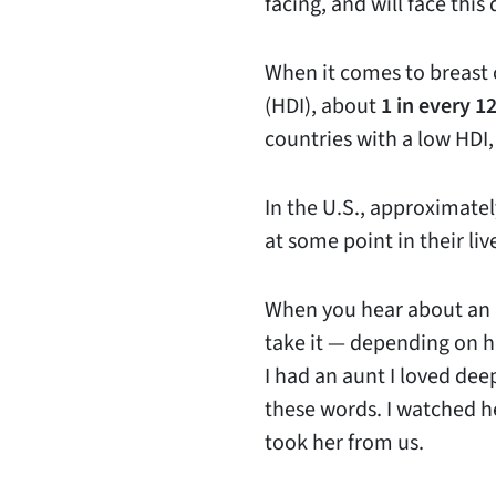
facing, and will face this
When it comes to breast 
(HDI), about
1 in every 
countries with a low HDI,
In the U.S., approximate
at some point in their li
When you hear about an i
take it — depending on ho
I had an aunt I loved de
these words. I watched h
took her from us.