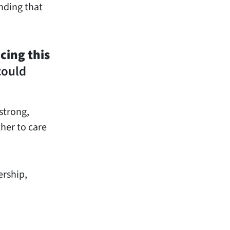
nding that
cing this
could
strong,
her to care
ership,