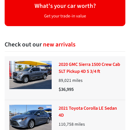
What's your car worth?
Get your trade-in value
Check out our
new arrivals
2020 GMC Sierra 1500 Crew Cab
SLT Pickup 4D 5 3/4 ft
89,021
miles
$36,995
2021 Toyota Corolla LE Sedan
4D
110,758
miles