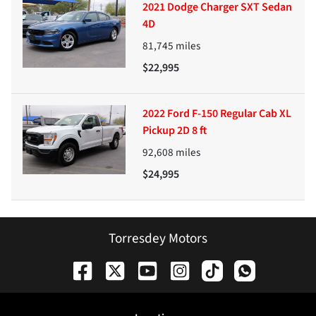
2021 Dodge Charger SXT Sedan
4D
81,745
miles
$22,995
2022 Ford F-150 Regular Cab XL
Pickup 2D 8 ft
92,608
miles
$24,995
Torresdey Motors