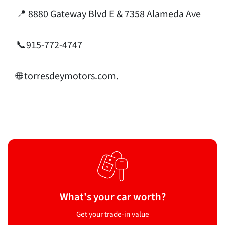
📍 8880 Gateway Blvd E & 7358 Alameda Ave
📞915-772-4747
🌐 torresdeymotors.com.
What's your car worth?
Get your trade-in value